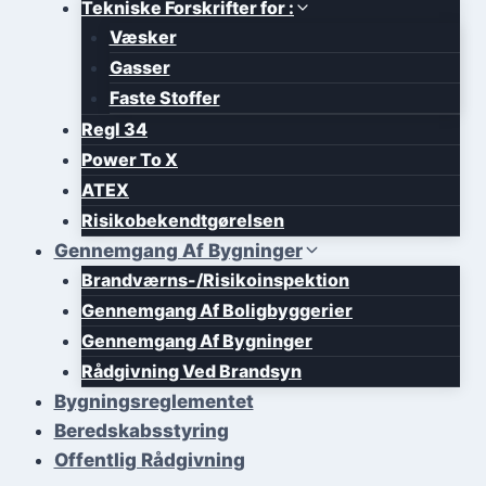
Tekniske Forskrifter for :
Væsker
Gasser
Faste Stoffer
Regl 34
Power To X
ATEX
Risikobekendtgørelsen
Gennemgang Af Bygninger
Brandværns-/Risikoinspektion
Gennemgang Af Boligbyggerier
Gennemgang Af Bygninger
Rådgivning Ved Brandsyn
Bygningsreglementet
Beredskabsstyring
Offentlig Rådgivning