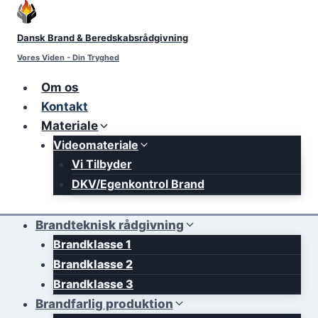
Skip
to
Dansk Brand & Beredskabsrådgivning
content
Vores Viden - Din Tryghed
Om os
Kontakt
Materiale
Videomateriale
Vi Tilbyder
DKV/Egenkontrol Brand
Brandteknisk rådgivning
Brandklasse 1
Brandklasse 2
Brandklasse 3
Brandfarlig produktion