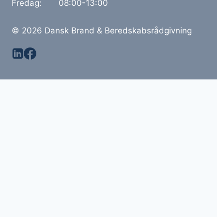
Fredag: 08:00-13:00
© 2026 Dansk Brand & Beredskabsrådgivning
Brandteknisk rådgivning
Brandfarlig produktion & oplag
Gennemgang af virksomheder & bygninger
Lovliggørelse jf. bygningsreglementet
Beredskab/risiko/krisestyring
Offentlig Beredskabs Rådgivning
Om os
Kontakt
Toggle
Materiale
child
Toggle
Video