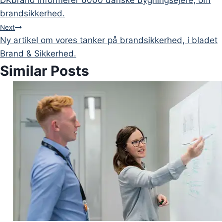
DKbrand informerer 6000 danske bygningsejere, om
navigation
brandsikkerhed.
Next
Ny artikel om vores tanker på brandsikkerhed, i bladet
Brand & Sikkerhed.
Similar Posts