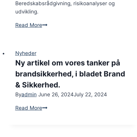
Beredskabsrådgivning, risikoanalyser og
udvikling.
Naninna
Read More
Hjelmholm
Nyheder
Ny artikel om vores tanker på
brandsikkerhed, i bladet Brand
& Sikkerhed.
By
admin
June 26, 2024
July 22, 2024
Ny
Read More
artikel
om
vores