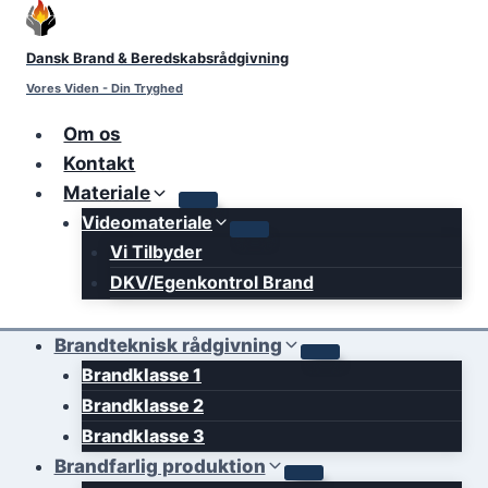
Skip
to
Dansk Brand & Beredskabsrådgivning
content
Vores Viden - Din Tryghed
Om os
Kontakt
Materiale
Videomateriale
Vi Tilbyder
DKV/Egenkontrol Brand
Brandteknisk rådgivning
Brandklasse 1
Brandklasse 2
Brandklasse 3
Brandfarlig produktion