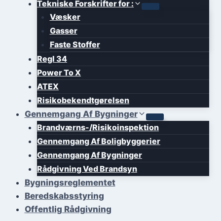
Tekniske Forskrifter for :
Væsker
Gasser
Faste Stoffer
Regl 34
Power To X
ATEX
Risikobekendtgørelsen
Gennemgang Af Bygninger
Brandværns-/Risikoinspektion
Gennemgang Af Boligbyggerier
Gennemgang Af Bygninger
Rådgivning Ved Brandsyn
Bygningsreglementet
Beredskabsstyring
Offentlig Rådgivning